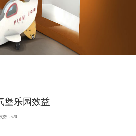
气堡乐园效益
数:2520