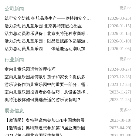
更多>>
公司新闻
筑牢安全防线 护航品质生产——奥特翔安全生
[2026-03-23]
产大会顺利召开
活力总动员儿童乐园 北京奥特翔匠心出品
[2026-01-15]
活力总动员游乐设备｜北京奥特翔独家商标坐
[2026-01-13]
镇，拿捏游乐圈流量密码
活力总动员儿童乐园：以品质赋能体适能游乐
[2026-01-10]
新升级
活力总动员儿童乐园——体适能运动潮玩加盟
[2026-01-06]
新风口
更多>>
行业新闻
室内儿童乐园运营管理技巧
[2024-08-27]
室内儿童乐园如何吸引孩子和家长？提供多样
[2023-12-28]
化设施是关键！
游乐设备作为儿童乐园中的重要一部分，需要
[2023-12-25]
具备哪些特点才能吸引孩子的注意力呢？
室内儿童乐园投资者必备技巧，从设备选择到
[2023-11-27]
空间布局，样样精通！
奥特翔教你如何挑选合适的游乐设备呢？
[2023-11-25]
更多>>
展会信息
【邀请函】奥特翔邀您参加CPE中国幼教展
[2023-10-10]
【邀请函】奥特翔邀您参加第19届亚洲乐园及
[2023-04-29]
景点博览会
2023《第25届北京国际幼教展》
[2023-03-30]