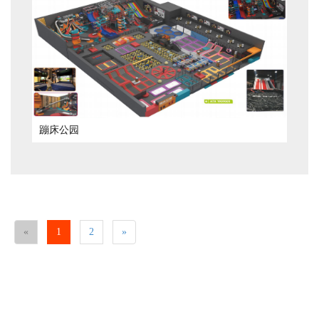
蹦床公园
«
1
2
»