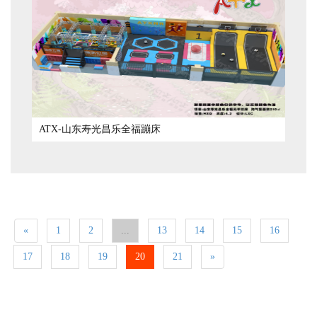
ATX-山东寿光昌乐全福蹦床
«
1
2
...
13
14
15
16
17
18
19
20
21
»