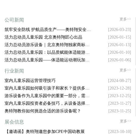
更多>>
公司新闻
筑牢安全防线 护航品质生产——奥特翔安全生
[2026-03-23]
产大会顺利召开
活力总动员儿童乐园 北京奥特翔匠心出品
[2026-01-15]
活力总动员游乐设备｜北京奥特翔独家商标坐
[2026-01-13]
镇，拿捏游乐圈流量密码
活力总动员儿童乐园：以品质赋能体适能游乐
[2026-01-10]
新升级
活力总动员儿童乐园——体适能运动潮玩加盟
[2026-01-06]
新风口
更多>>
行业新闻
室内儿童乐园运营管理技巧
[2024-08-27]
室内儿童乐园如何吸引孩子和家长？提供多样
[2023-12-28]
化设施是关键！
游乐设备作为儿童乐园中的重要一部分，需要
[2023-12-25]
具备哪些特点才能吸引孩子的注意力呢？
室内儿童乐园投资者必备技巧，从设备选择到
[2023-11-27]
空间布局，样样精通！
奥特翔教你如何挑选合适的游乐设备呢？
[2023-11-25]
更多>>
展会信息
【邀请函】奥特翔邀您参加CPE中国幼教展
[2023-10-10]