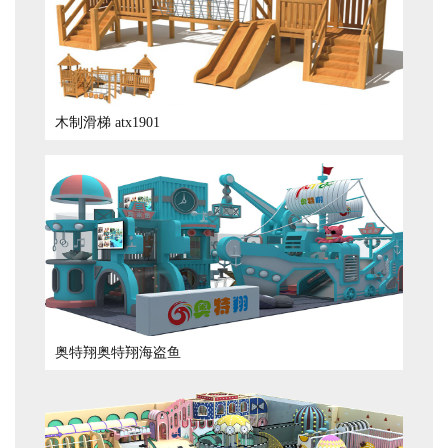
木制滑梯 atx1901
奥特翔奥特翔海盗鱼