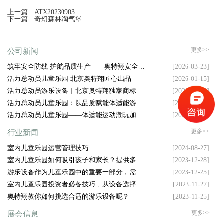
上一篇：ATX20230903
下一篇：奇幻森林淘气堡
更多>>
公司新闻
筑牢安全防线 护航品质生产——奥特翔安全生
[2026-03-23]
产大会顺利召开
活力总动员儿童乐园 北京奥特翔匠心出品
[2026-01-15]
活力总动员游乐设备｜北京奥特翔独家商标坐
[2026-01-13]
镇，拿捏游乐圈流量密码
活力总动员儿童乐园：以品质赋能体适能游乐
[2026-01-10]
新升级
活力总动员儿童乐园——体适能运动潮玩加盟
[2026-01-06]
新风口
更多>>
行业新闻
室内儿童乐园运营管理技巧
[2024-08-27]
室内儿童乐园如何吸引孩子和家长？提供多样
[2023-12-28]
化设施是关键！
游乐设备作为儿童乐园中的重要一部分，需要
[2023-12-25]
具备哪些特点才能吸引孩子的注意力呢？
室内儿童乐园投资者必备技巧，从设备选择到
[2023-11-27]
空间布局，样样精通！
奥特翔教你如何挑选合适的游乐设备呢？
[2023-11-25]
更多>>
展会信息